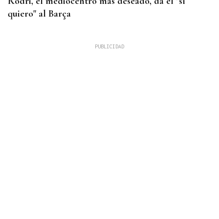
Rodri, el mediocentro más deseado, da el "sí
quiero" al Barça
FALTA DE MEDIOS
Vivas pide expulsar de inmediato a migrantes que
siguen en Ceuta y "blindar" la frontera con más
medios europeos