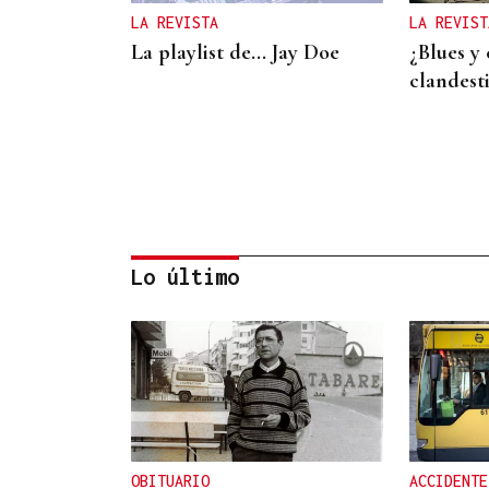
LA REVISTA
LA REVIST
La playlist de... Jay Doe
¿Blues y 
clandest
Lo último
LA REVISTA
La playlist de... Pablo
Amann
OBITUARIO
ACCIDENTE