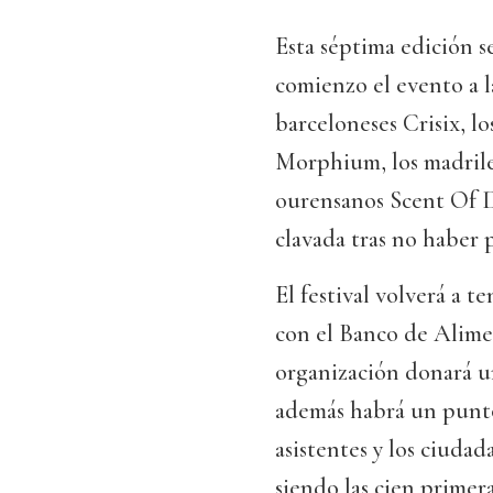
Esta séptima edición s
comienzo el evento a l
barceloneses Crisix, l
Morphium, los madrile
ourensanos Scent Of De
clavada tras no haber 
El festival volverá a t
con el Banco de Alime
organización donará un
además habrá un punto
asistentes y los ciuda
siendo las cien prime