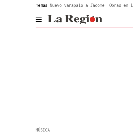
common.go-to-content
Temas
Nuevo varapalo a Jácome
Obras en l
header.menu.open
MÚSICA