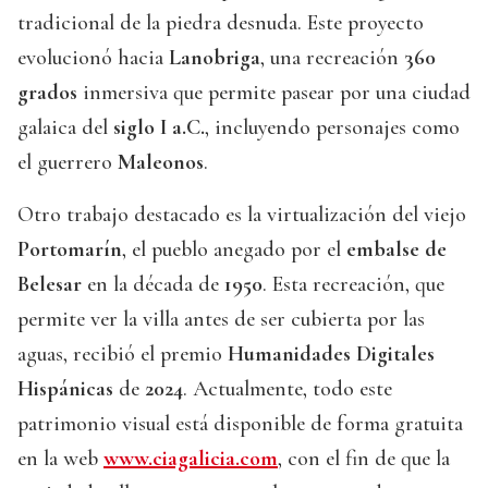
tradicional de la piedra desnuda. Este proyecto
evolucionó hacia
Lanobriga
, una recreación
360
grados
inmersiva que permite pasear por una ciudad
galaica del
siglo I a.C.
, incluyendo personajes como
el guerrero
Maleonos
.
Otro trabajo destacado es la virtualización del viejo
Portomarín
, el pueblo anegado por el
embalse de
Belesar
en la década de
1950
. Esta recreación, que
permite ver la villa antes de ser cubierta por las
aguas, recibió el premio
Humanidades Digitales
Hispánicas
de
2024
. Actualmente, todo este
patrimonio visual está disponible de forma gratuita
en la web
www.ciagalicia.com
, con el fin de que la