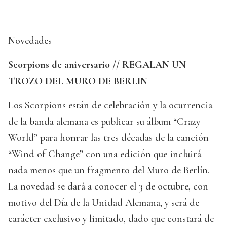
Novedades
Scorpions de aniversario // REGALAN UN
TROZO DEL MURO DE BERLIN
Los Scorpions están de celebración y la ocurrencia
de la banda alemana es publicar su álbum “Crazy
World” para honrar las tres décadas de la canción
“Wind of Change” con una edición que incluirá
nada menos que un fragmento del Muro de Berlín.
La novedad se dará a conocer el 3 de octubre, con
motivo del Día de la Unidad Alemana, y será de
carácter exclusivo y limitado, dado que constará de