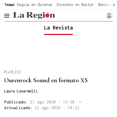
common.go-to-content
Temas
Sequía en Ourense
Incendio en Baltar
Bonoloto 
header.menu.open
La Revista
PLAYLIST
Ourenrock Sound en formato XS
Laura Lunardelli
Publicado:
21 Ago 2020 - 12:58
—
Actualizado:
22 Ago 2020 - 19:22