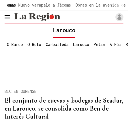
common.go-to-content
Temas
Nuevo varapalo a Jácome
Obras en la avenida de 
header.menu.open
Larouco
O Barco
O Bolo
Carballeda
Larouco
Petín
A Rúa
R
BIC EN OURENSE
El conjunto de cuevas y bodegas de Seadur,
en Larouco, se consolida como Ben de
Interés Cultural