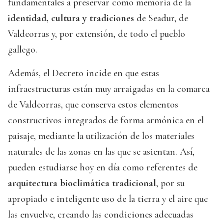
fundamentales a preservar como memoria de la
identidad, cultura y tradiciones
de Seadur, de
Valdeorras y, por extensión, de todo el pueblo
gallego.
Además, el Decreto incide en que estas
infraestructuras están muy arraigadas en la comarca
de Valdeorras, que conserva estos elementos
constructivos integrados de forma armónica en el
paisaje, mediante la utilización de los materiales
naturales de las zonas en las que se asientan. Así,
pueden estudiarse hoy en día como referentes de
arquitectura bioclimática tradicional
, por su
apropiado e inteligente uso de la tierra y el aire que
las envuelve, creando las condiciones adecuadas