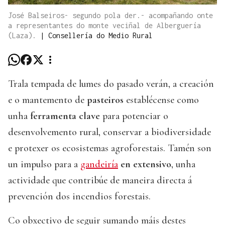
José Balseiros- segundo pola der.- acompañando onte
a representantes do monte veciñal de Alberguería
(Laza).
|
Consellería do Medio Rural
Trala tempada de lumes do pasado verán, a creación
e o mantemento de
pasteiros
establécense como
unha
ferramenta clave
para potenciar o
desenvolvemento rural, conservar a biodiversidade
e protexer os ecosistemas agroforestais. Tamén son
un impulso para a
gandeiría
en extensivo
, unha
actividade que contribúe de maneira directa á
prevención dos incendios forestais.
Co obxectivo de seguir sumando máis destes