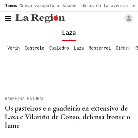
common.go-to-content
Temas
Nuevo varapalo a Jácome
Obras en la avenida de 
header.menu.open
Laza
Verín
Castrelo
Cualedro
Laza
Monterrei
Oímbra
R
BARREIRA NATURAL
Os pasteiros e a gandeiría en extensivo de
Laza e Vilariño de Conso, defensa fronte o
lume