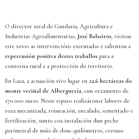
O director xeral de Gandaría, Agricultura e
Industrias Agroalimentarias,
José Balseiros
, visitou
este xoves as intervencións executadas e salientou a
repercusión positiva destes traballos
para a
contorna rural e a protección do territorio.
En Laza, a actuación tivo lugar en
22,6 hectáreas do
monte veciñal de Alberguería
, cun orzamento de
170.000 euros. Neste espazo realizáronse labores de
roza mecanizada, roturación, encalado, sementado e
fertilización, xunto coa instalación dun peche
perimetral de máis de dous quilómetros, creouse