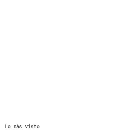
Una "tetada" en Ourense para hacer visible la
lactancia
Lo más visto