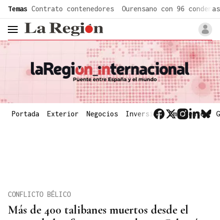
common.go-to-content
Temas
Contrato contenedores
Ourensano con 96 condenas
header.menu.open
Portada
Exterior
Negocios
Inversión
Emergentes
G
CONFLICTO BÉLICO
Más de 400 talibanes muertos desde el