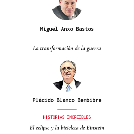
Miguel Anxo Bastos
VIAJES MARÍTIMOS DE ALTA GAMA
Explora Journeys estrena el Explora III en
La transformación de la guerra
Barcelona, su primer buque propulsado por GNL
Plácido Blanco Bembibre
HISTORIAS INCREÍBLES
El eclipse y la bicicleta de Einstein