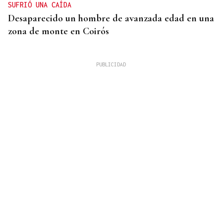
SUFRIÓ UNA CAÍDA
Desaparecido un hombre de avanzada edad en una
zona de monte en Coirós
07
AGO
CONCIERTO
Comunión entre el folk gallego y el techno