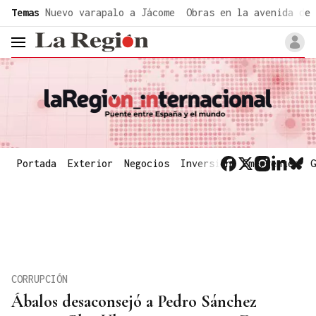
common.go-to-content
Temas
Nuevo varapalo a Jácome
Obras en la avenida de 
header.menu.open
Portada
Exterior
Negocios
Inversión
Emergentes
G
CORRUPCIÓN
Ábalos desaconsejó a Pedro Sánchez