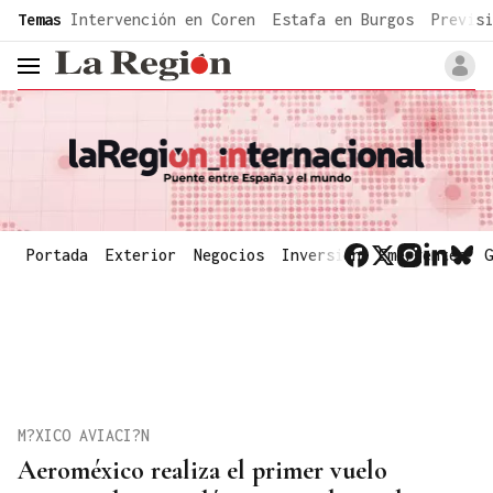
common.go-to-content
Temas
Intervención en Coren
Estafa en Burgos
Previsi
header.menu.open
Portada
Exterior
Negocios
Inversión
Emergentes
G
M?XICO AVIACI?N
Aeroméxico realiza el primer vuelo