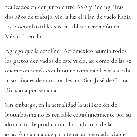
realizados en conjunto entre ASA y Boeing. Tras
dos años de trabajo, vio la luz el 'Plan de vuelo hacia
los biocombustibles sustentables de aviación en
México', señaló.
Agregó que la aerolínea Aeroméxico asumió todos
los gastos derivados de este vuelo, así como de las 52
operaciones más con bioturbosina que llevará a cabo
hasta finales de año con destino San José de Costa
Rica, una por semana.
Sin embargo, en la actualidad la utilización de
bioturbosina no es rentable económicamente por su
alto costo de producción. La industria de la
aviación calcula que para tener un mercado viable