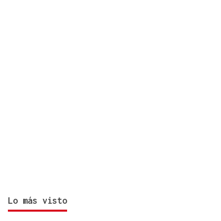
españoles o adoptará medidas proporcionales
Lo más visto