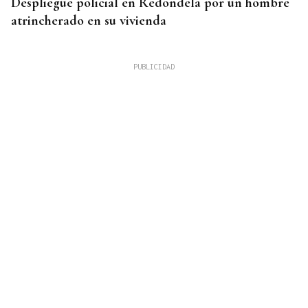
Despliegue policial en Redondela por un hombre
atrincherado en su vivienda
TERCERA FEDERACIÓN
El Arenteiro salda la deuda con los jugadores un
día antes del final del plazo