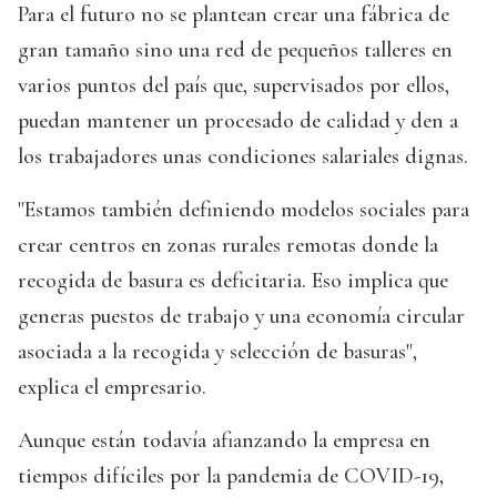
Para el futuro no se plantean crear una fábrica de
gran tamaño sino una red de pequeños talleres en
varios puntos del país que, supervisados por ellos,
puedan mantener un procesado de calidad y den a
los trabajadores unas condiciones salariales dignas.
"Estamos también definiendo modelos sociales para
crear centros en zonas rurales remotas donde la
recogida de basura es deficitaria. Eso implica que
generas puestos de trabajo y una economía circular
asociada a la recogida y selección de basuras",
explica el empresario.
Aunque están todavía afianzando la empresa en
tiempos difíciles por la pandemia de COVID-19,