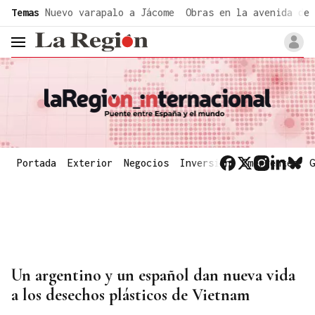
common.go-to-content
Temas
Nuevo varapalo a Jácome
Obras en la avenida de 
header.menu.open
Portada
Exterior
Negocios
Inversión
Emergentes
G
Un argentino y un español dan nueva vida
a los desechos plásticos de Vietnam