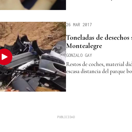
26 MAR 2017
Toneladas de desechos
Montealegre
GONZALO GAY
Restos de coches, material di
escasa distancia del parque b