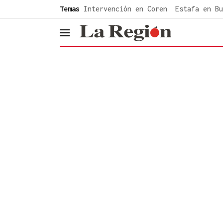
common.go-to-content
Temas
Intervención en Coren
Estafa en Bu
header.menu.open