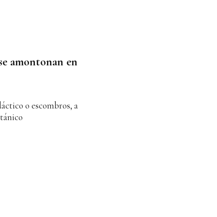
 se amontonan en
dáctico o escombros, a
otánico