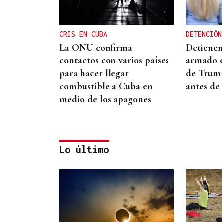
CRIS EN CUBA
DETENCIÓN
La ONU confirma
Detiene
contactos con varios países
armado e
para hacer llegar
de Trump
combustible a Cuba en
antes de 
medio de los apagones
Lo último
CRISIS HUMANITARIA
La Policía Nacional inicia el
triaje de los migrantes que