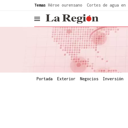
common.go-to-content
Temas
Héroe ourensano
Cortes de agua en 
header.menu.open
Portada
Exterior
Negocios
Inversión