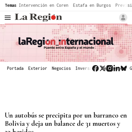
common.go-to-content
Temas
Intervención en Coren
Estafa en Burgos
Previsi
header.menu.open
Portada
Exterior
Negocios
Inversión
Emergentes
G
Un autobús se precipita por un barranco en
Bolivia y deja un balance de 31 muertos y
22 heridos