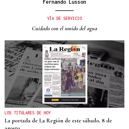
Fernando Lusson
RELACIONES DIPLOMÁTICAS
Chile y Venezuela retoman sus relaciones
VÍA DE SERVICIO
consulares tras dos años de ruptura
Cuidado con el sonido del agua
LOS TITULARES DE HOY
La portada de La Región de este sábado, 8 de
agosto