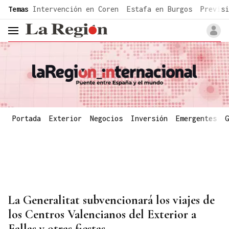
common.go-to-content
Temas
Intervención en Coren
Estafa en Burgos
Previsi
header.menu.open
Portada
Exterior
Negocios
Inversión
Emergentes
G
La Generalitat subvencionará los viajes de
los Centros Valencianos del Exterior a
Fallas y otras fiestas