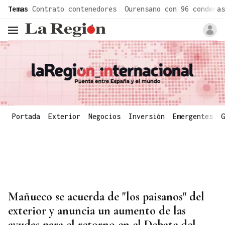
common.go-to-content
Temas
Contrato contenedores
Ourensano con 96 condenas
header.menu.open
Portada
Exterior
Negocios
Inversión
Emergentes
G
Mañueco se acuerda de "los paisanos" del
exterior y anuncia un aumento de las
ayudas para el retorno en el Debate del