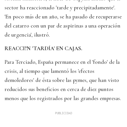
sector ha reaccionado 'tarde y precipitadamente'.
'En poco más de un año, se ha pasado de recuperarse
del catarro con un par de aspirinas a una operación
de urgencia', ilustró.
REACCI?N 'TARDÍA' EN CAJAS.
Para Terciado, España permanece en el 'fondo' de la
crisis, al tiempo que lamentó los 'efectos
demoledores' de ésta sobre las pymes, que han visto
reducidos sus beneficios en cerca de diez puntos
menos que los registrados por las grandes empresas.