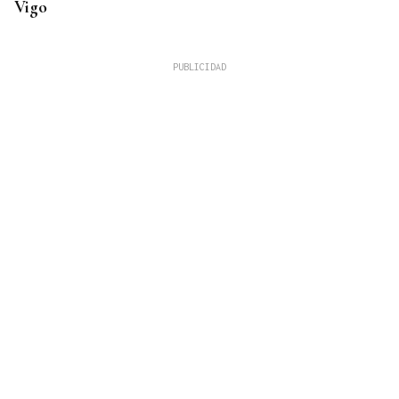
Vigo
MEJORES ZONAS
Buscador | ¿Dónde y a qué hora se verá el eclipse
del 12 de agosto? Consulta el horario y el mapa
por ciudades