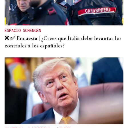
RELACIONES DIPLOMÁTICAS
Chile y Venezuela retoman sus relaciones
consulares tras dos años de ruptura
ESPACIO SCHENGEN
❌ ✅ Encuesta | ¿Crees que Italia debe levantar los
controles a los españoles?