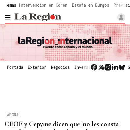
common.go-to-content
Temas
Intervención en Coren
Estafa en Burgos
Previsi
header.menu.open
Portada
Exterior
Negocios
Inversión
Emergentes
G
LABORAL
CEOE y Cepyme dicen que 'no les consta'