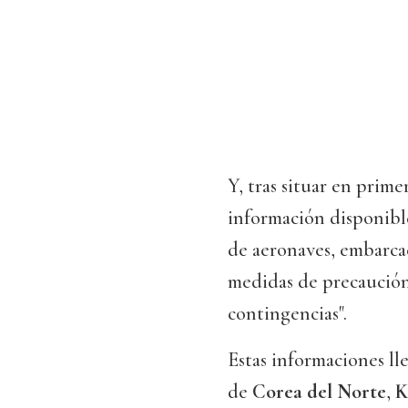
Y, tras situar en prime
información disponible
de aeronaves, embarcac
medidas de precaución 
contingencias".
Estas informaciones ll
de
Corea del Norte
,
K