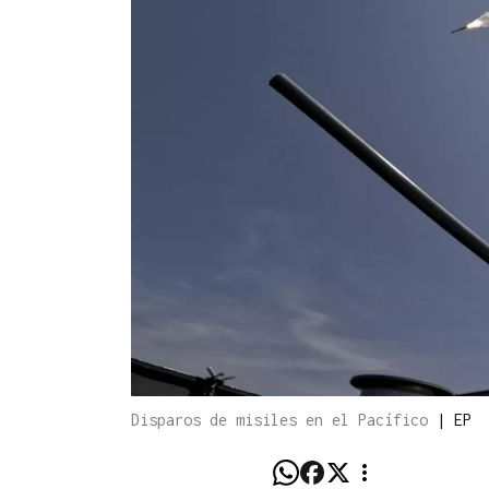
Disparos de misiles en el Pacífico
|
EP