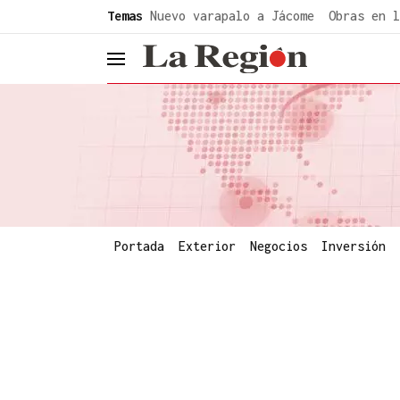
common.go-to-content
Temas
Nuevo varapalo a Jácome
Obras en l
header.menu.open
Portada
Exterior
Negocios
Inversión