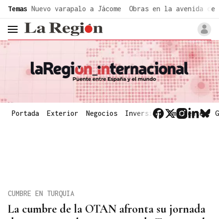
common.go-to-content
Temas
Nuevo varapalo a Jácome
Obras en la avenida de 
header.menu.open
Portada
Exterior
Negocios
Inversión
Emergentes
G
CUMBRE EN TURQUIA
La cumbre de la OTAN afronta su jornada