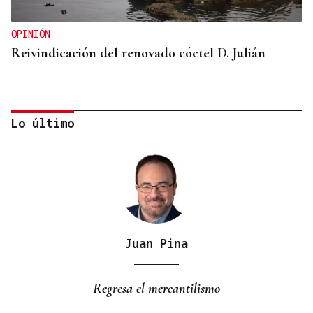
OPINIÓN
Reivindicación del renovado cóctel D. Julián
Lo último
Juan Pina
GUERRA DE UCRANIA
Rusia cifra en 640 los civiles muertos durante la
Regresa el mercantilismo
incursión ucraniana en Kursk