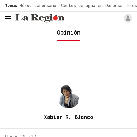
common.go-to-content
Temas
Héroe ourensano
Cortes de agua en Ourense
Pres
header.menu.open
Opinión
Xabier R. Blanco
CLAVE GALICIA