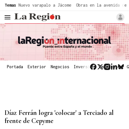
common.go-to-content
Temas
Nuevo varapalo a Jácome
Obras en la avenida de 
header.menu.open
Portada
Exterior
Negocios
Inversión
Emergentes
G
Díaz Ferrán logra 'colocar' a Terciado al
frente de Cepyme