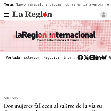
common.go-to-content
Temas
Nuevo varapalo a Jácome
Obras en la avenida de 
header.menu.open
Portada
Exterior
Negocios
Inversión
Emergentes
G
SUCESOS
Dos mujeres fallecen al salirse de la vía su