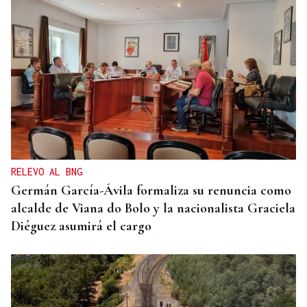
CRISIS HUMANITARIA
El Instituto de Medicina Legal de Ceuta recibe los
cuerpos de los 80 migrantes fallecidos
RELEVO AL BNG
Germán García-Ávila formaliza su renuncia como
alcalde de Viana do Bolo y la nacionalista Graciela
Diéguez asumirá el cargo