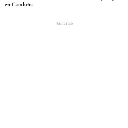
en Cataluña
AHORRO ENERGÉTICO
La UE lanza una campaña de ahorro energético
doméstico