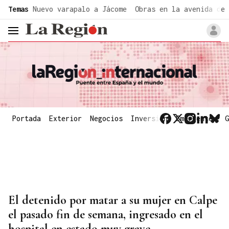
common.go-to-content
Temas
Nuevo varapalo a Jácome
Obras en la avenida de 
header.menu.open
Portada
Exterior
Negocios
Inversión
Emergentes
G
El detenido por matar a su mujer en Calpe
el pasado fin de semana, ingresado en el
hospital en estado muy grave