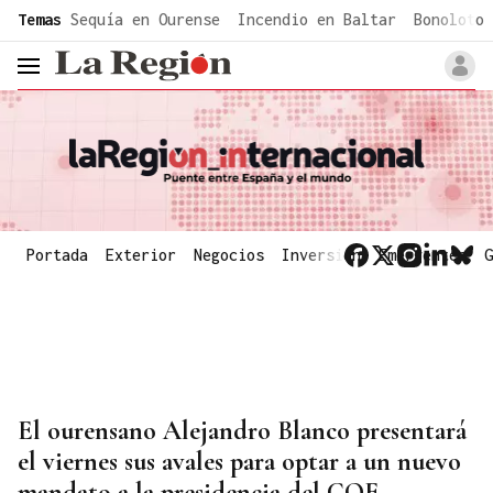
common.go-to-content
Temas
Sequía en Ourense
Incendio en Baltar
Bonoloto 
header.menu.open
Portada
Exterior
Negocios
Inversión
Emergentes
G
El ourensano Alejandro Blanco presentará
el viernes sus avales para optar a un nuevo
mandato a la presidencia del COE