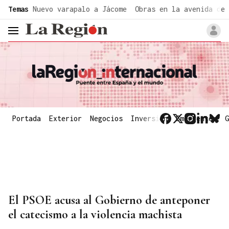
common.go-to-content
Temas
Nuevo varapalo a Jácome
Obras en la avenida de 
header.menu.open
Portada
Exterior
Negocios
Inversión
Emergentes
G
El PSOE acusa al Gobierno de anteponer
el catecismo a la violencia machista