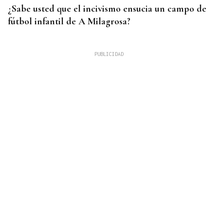
¿Sabe usted que el incivismo ensucia un campo de
fútbol infantil de A Milagrosa?
EXPOSICIÓN FOTOGRÁFICA
Do lápiz á cámara, Ourense cen anos despois