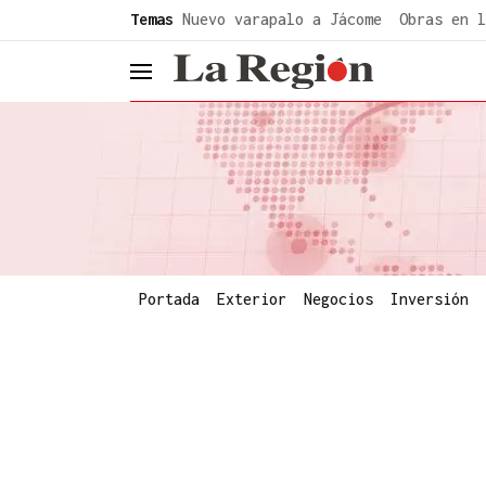
common.go-to-content
Temas
Nuevo varapalo a Jácome
Obras en l
header.menu.open
Portada
Exterior
Negocios
Inversión