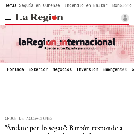
common.go-to-content
Temas
Sequía en Ourense
Incendio en Baltar
Bonoloto 
header.menu.open
Portada
Exterior
Negocios
Inversión
Emergentes
G
CRUCE DE ACUSACIONES
"Ándate por lo segao": Barbón responde a