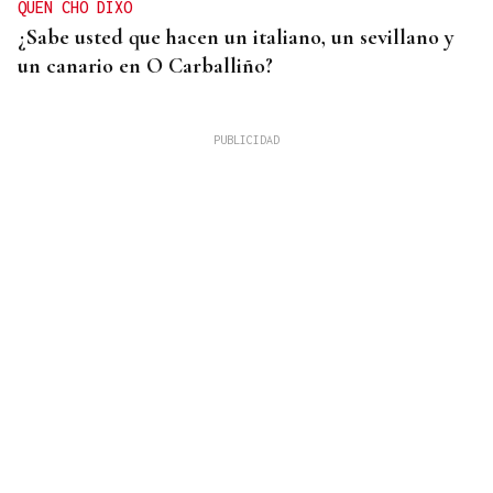
QUEN CHO DIXO
¿Sabe usted que hacen un italiano, un sevillano y
un canario en O Carballiño?
RIESGO DE INCENDIOS
Activada la alerta amarilla por calor en Ourense
para este lunes