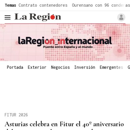
common.go-to-content
Temas
Contrato contenedores
Ourensano con 96 condenas
header.menu.open
Portada
Exterior
Negocios
Inversión
Emergentes
G
FITUR 2026
Asturias celebra en Fitur el 40º aniversario