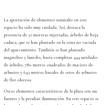
La aportación de elementos naturales en este
espacio ha sido muy cuidada. Así, destaca la
presencia de 51 moreras injertadas, árboles de hoja
caduca, que se han plantado en la zona no vaciada
del aparcamiento. También se han plantado
magnolios y laureles, hasta completar 444 unidades
de árboles, 780 metros cuadrados de macizos de
arbustos y 643 metros lineales de setos de arbustos
de flor olorosa.
Otros elementos característicos de la plaza son sus
fuentes y la peculiar iluminación. En este espacio se