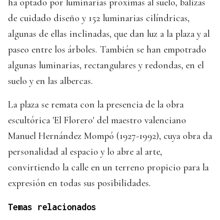
ha optado por luminarias próximas al suelo, balizas
de cuidado diseño y 152 luminarias cilíndricas,
algunas de ellas inclinadas, que dan luz a la plaza y al
paseo entre los árboles. También se han empotrado
algunas luminarias, rectangulares y redondas, en el
suelo y en las albercas.
La plaza se remata con la presencia de la obra
escultórica 'El Florero' del maestro valenciano
Manuel Hernández Mompó (1927-1992), cuya obra da
personalidad al espacio y lo abre al arte,
convirtiendo la calle en un terreno propicio para la
expresión en todas sus posibilidades.
Temas relacionados