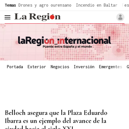
common.go-to-content
Temas
Drones y agro ourensano
Incendio en Baltar
Fes
header.menu.open
Portada
Exterior
Negocios
Inversión
Emergentes
G
Belloch asegura que la Plaza Eduardo
Ibarra es un ejemplo del avance de la
ciudad hacia el siglo XXI