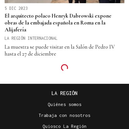
5 DIC 2023
El arquitecto polaco Henryk Dabrowski expone
obras de la embajada española en Roma en la
Alijafería
LA REGIÓN INTERNACIONAL
La muestra se puede visitar en la Salón de Pedro IV
hasta el 27 de diciembre
LA REGIÓN
Quiénes somos
Trabaja con nosotros
Quiosco La Región