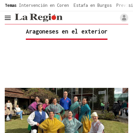
common.go-to-content
Temas
Intervención en Coren
Estafa en Burgos
Previsi
header.menu.open
Aragoneses en el exterior