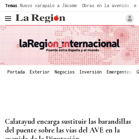
common.go-to-content
Temas
Nuevo varapalo a Jácome
Obras en la avenida de 
header.menu.open
Portada
Exterior
Negocios
Inversión
Emergentes
G
Calatayud encarga sustituir las barandillas
del puente sobre las vías del AVE en la
avenida de la Diputación