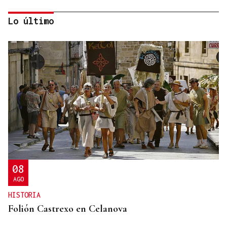
Lo último
DIA DE GALICIA
Naturales de Galicia celebra el dia de la Patria
gallega venerando al Apóstol Santiago
08
AGO
HISTORIA
Folión Castrexo en Celanova