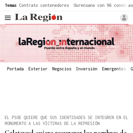
common.go-to-content
Temas
Contrato contenedores
Ourensano con 96 condenas
header.menu.open
Portada
Exterior
Negocios
Inversión
Emergentes
G
EL PSOE QUIERE QUE SUS IDENTIDADES SE INTEGREN EN EL
MONUMENTO A LAS VÍCTIMAS DE LA REPRESIÓN
Calatayud quiere recuperar los nombres de