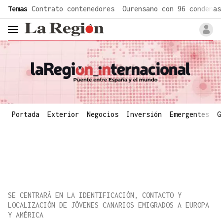
common.go-to-content
Temas
Contrato contenedores
Ourensano con 96 condenas
header.menu.open
Portada
Exterior
Negocios
Inversión
Emergentes
G
SE CENTRARÁ EN LA IDENTIFICACIÓN, CONTACTO Y
LOCALIZACIÓN DE JÓVENES CANARIOS EMIGRADOS A EUROPA
Y AMÉRICA