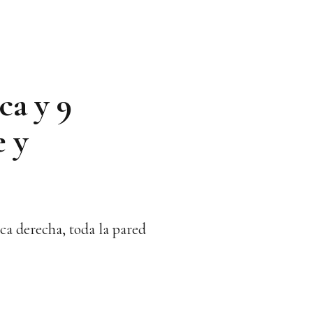
ca y 9
e y
ca derecha, toda la pared