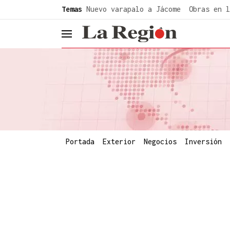
common.go-to-content
Temas
Nuevo varapalo a Jácome
Obras en l
header.menu.open
Portada
Exterior
Negocios
Inversión