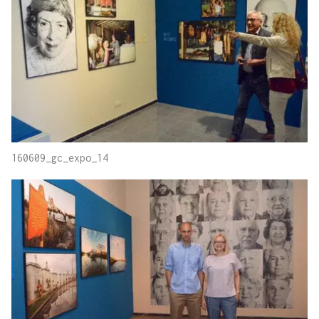
160609_gc_expo_14