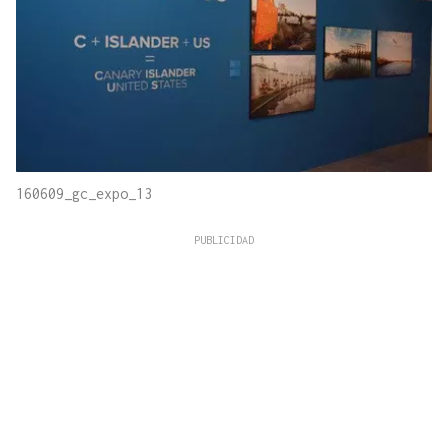
160609_gc_expo_13