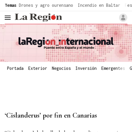
common.go-to-content
Temas
Drones y agro ourensano
Incendio en Baltar
Fes
header.menu.open
Portada
Exterior
Negocios
Inversión
Emergentes
G
‘Cislanderus’ por fin en Canarias