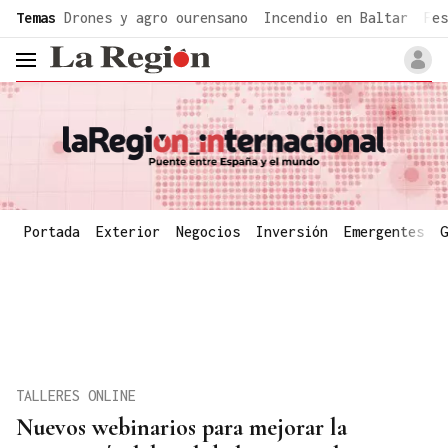
common.go-to-content
Temas
Drones y agro ourensano
Incendio en Baltar
Fes
header.menu.open
Portada
Exterior
Negocios
Inversión
Emergentes
G
TALLERES ONLINE
Nuevos webinarios para mejorar la