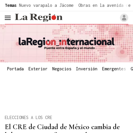
common.go-to-content
Temas
Nuevo varapalo a Jácome
Obras en la avenida de 
header.menu.open
Portada
Exterior
Negocios
Inversión
Emergentes
G
ELECCIONES A LOS CRE
El CRE de Ciudad de México cambia de