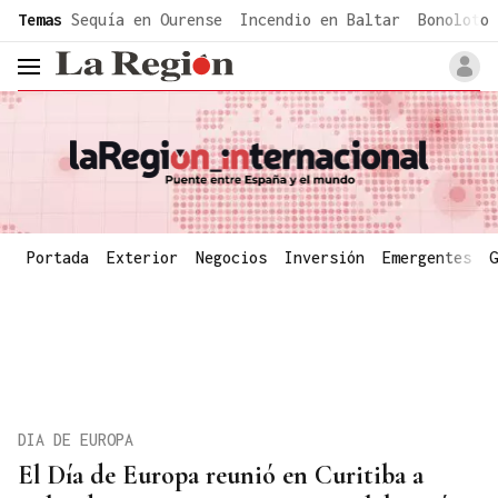
common.go-to-content
Temas
Sequía en Ourense
Incendio en Baltar
Bonoloto 
header.menu.open
Portada
Exterior
Negocios
Inversión
Emergentes
G
DIA DE EUROPA
El Día de Europa reunió en Curitiba a