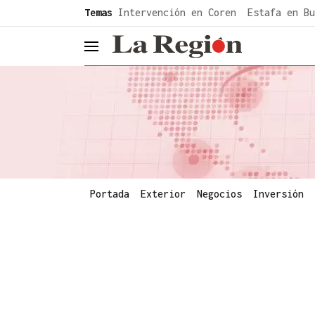
common.go-to-content
Temas
Intervención en Coren
Estafa en Bu
header.menu.open
Portada
Exterior
Negocios
Inversión