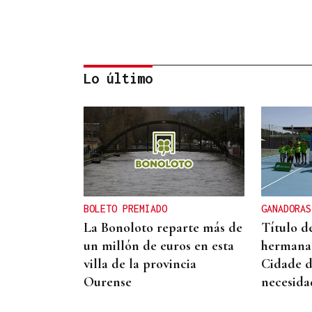
Lo último
DEPORTE EN LA DIÁSPORA
La Xunta ratifica su apoyo
al Galicia Esporte Clube de
Salvador de Bahía
BOLETO PREMIADO
GANADORAS
La Bonoloto reparte más de
Título d
un millón de euros en esta
hermanas
villa de la provincia
Cidade d
Ourense
necesida