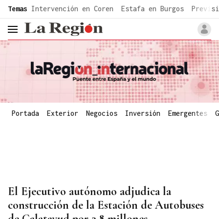
common.go-to-content
Temas
Intervención en Coren
Estafa en Burgos
Previsi
header.menu.open
Portada
Exterior
Negocios
Inversión
Emergentes
G
El Ejecutivo autónomo adjudica la
construcción de la Estación de Autobuses
de Calatayud por 2,8 millones