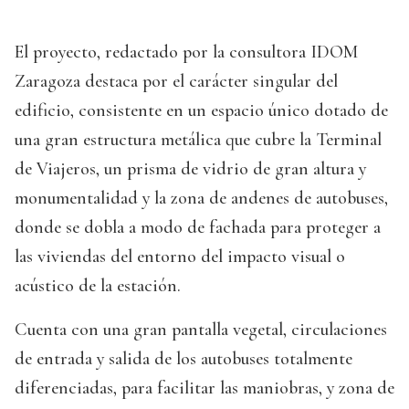
El proyecto, redactado por la consultora IDOM
Zaragoza destaca por el carácter singular del
edificio, consistente en un espacio único dotado de
una gran estructura metálica que cubre la Terminal
de Viajeros, un prisma de vidrio de gran altura y
monumentalidad y la zona de andenes de autobuses,
donde se dobla a modo de fachada para proteger a
las viviendas del entorno del impacto visual o
acústico de la estación.
Cuenta con una gran pantalla vegetal, circulaciones
de entrada y salida de los autobuses totalmente
diferenciadas, para facilitar las maniobras, y zona de