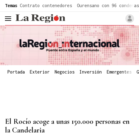
common.go-to-content
Temas
Contrato contenedores
Ourensano con 96 condenas
header.menu.open
Portada
Exterior
Negocios
Inversión
Emergentes
G
El Rocío acoge a unas 150.000 personas en
la Candelaria