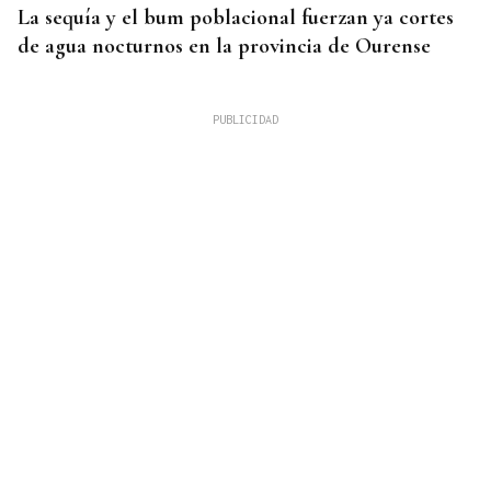
La sequía y el bum poblacional fuerzan ya cortes
de agua nocturnos en la provincia de Ourense
AUMENTA LA POBLACIÓN
La superpoblación estival anima y desborda
Ourense