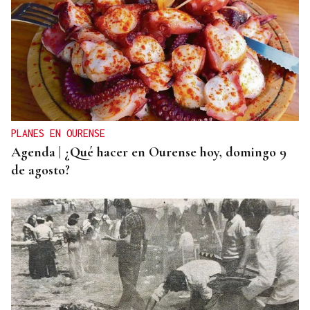
DIA DE GALICIA
Naturales de Galicia celebra el dia de la Patria
gallega venerando al Apóstol Santiago
PLANES EN OURENSE
Agenda | ¿Qué hacer en Ourense hoy, domingo 9
de agosto?