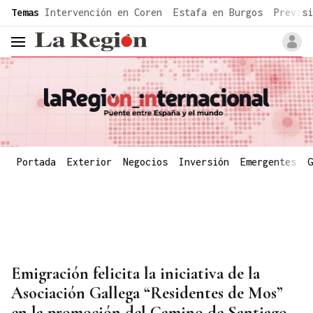
common.go-to-content
Temas
Intervención en Coren
Estafa en Burgos
Previsi
header.menu.open
Portada
Exterior
Negocios
Inversión
Emergentes
G
Emigración felicita la iniciativa de la
Asociación Gallega “Residentes de Mos”
en la promoción del Camino de Santiago