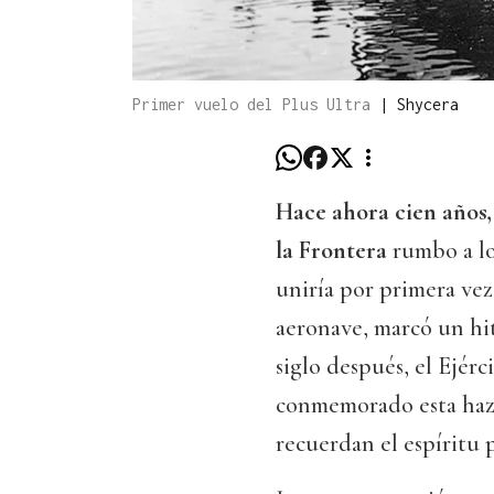
Primer vuelo del Plus Ultra
|
Shycera
Hace ahora cien años,
la Frontera
rumbo a lo
uniría por primera ve
aeronave, marcó un hit
siglo después, el Ejérc
conmemorado esta haza
recuerdan el espíritu 