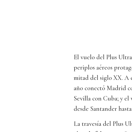
El vuelo del Plus Ultr
periplos aéreos protag
mitad del siglo XX. A é
año conectó Madrid co
Sevilla con Cuba; y el
desde Santander hast
La travesía del Plus U