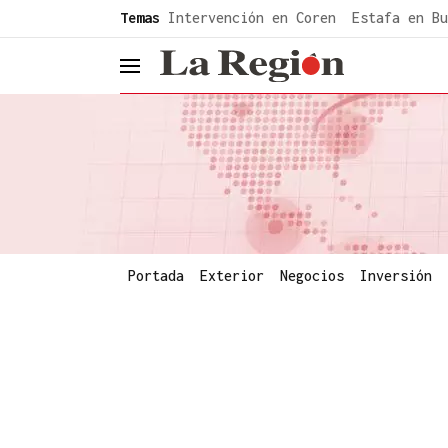
common.go-to-content
Temas
Intervención en Coren
Estafa en Bu
header.menu.open
Portada
Exterior
Negocios
Inversión