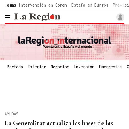
common.go-to-content
Temas
Intervención en Coren
Estafa en Burgos
Previsi
header.menu.open
Portada
Exterior
Negocios
Inversión
Emergentes
G
AYUDAS
La Generalitat actualiza las bases de las