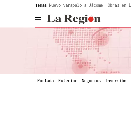
common.go-to-content
Temas
Nuevo varapalo a Jácome
Obras en l
header.menu.open
Portada
Exterior
Negocios
Inversión