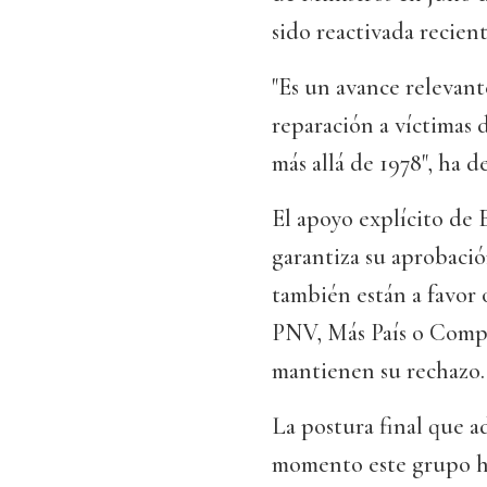
sido reactivada recien
"Es un avance relevant
reparación a víctimas
más allá de 1978", ha d
El apoyo explícito de
garantiza su aprobació
también están a favor
PNV, Más País o Compr
mantienen su rechazo.
La postura final que a
momento este grupo ha