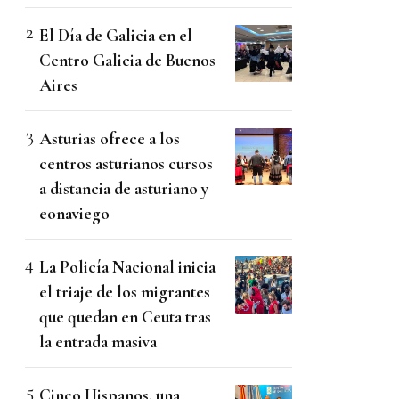
El Día de Galicia en el
Centro Galicia de Buenos
Aires
Asturias ofrece a los
centros asturianos cursos
a distancia de asturiano y
eonaviego
La Policía Nacional inicia
el triaje de los migrantes
que quedan en Ceuta tras
la entrada masiva
Cinco Hispanos, una