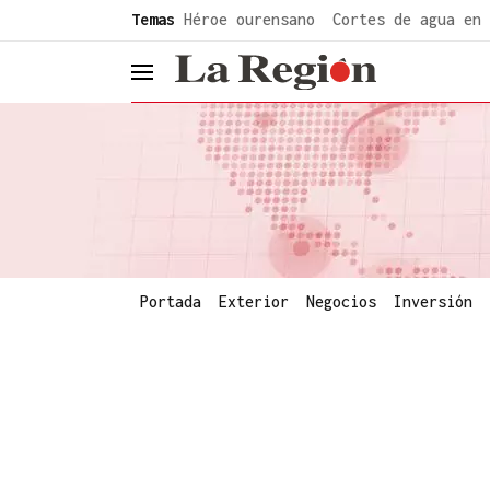
common.go-to-content
Temas
Héroe ourensano
Cortes de agua en 
header.menu.open
Portada
Exterior
Negocios
Inversión