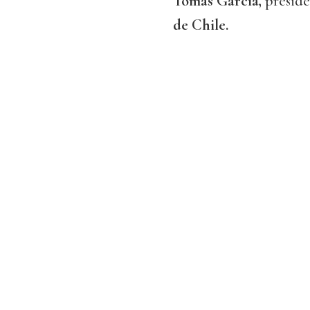
Tomás García,
preside
de Chile.