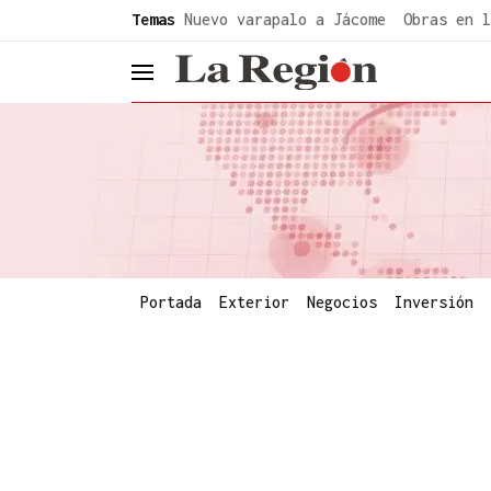
common.go-to-content
Temas
Nuevo varapalo a Jácome
Obras en l
header.menu.open
Portada
Exterior
Negocios
Inversión