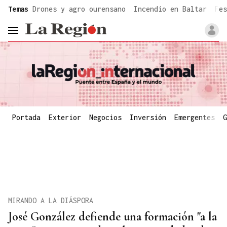
common.go-to-content
Temas
Drones y agro ourensano
Incendio en Baltar
Fes
header.menu.open
Portada
Exterior
Negocios
Inversión
Emergentes
G
MIRANDO A LA DIÁSPORA
José González defiende una formación "a la