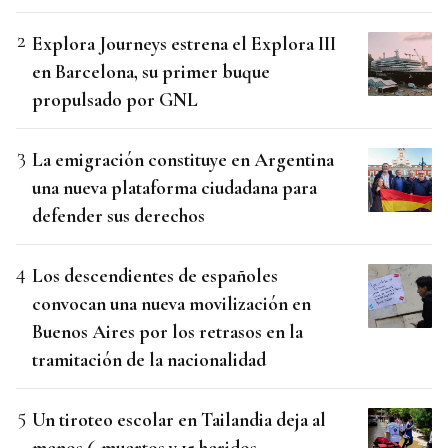
Explora Journeys estrena el Explora III
en Barcelona, su primer buque
propulsado por GNL
La emigración constituye en Argentina
una nueva plataforma ciudadana para
defender sus derechos
Los descendientes de españoles
convocan una nueva movilización en
Buenos Aires por los retrasos en la
tramitación de la nacionalidad
Un tiroteo escolar en Tailandia deja al
menos 6 muertos y 15 heridos