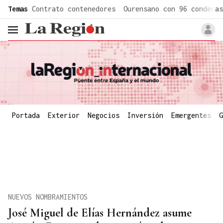
common.go-to-content
Temas
Contrato contenedores
Ourensano con 96 condenas
header.menu.open
Portada
Exterior
Negocios
Inversión
Emergentes
G
NUEVOS NOMBRAMIENTOS
José Miguel de Elías Hernández asume