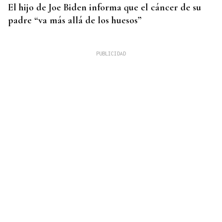
El hijo de Joe Biden informa que el cáncer de su
padre “va más allá de los huesos”
INCENDIO URBANO
El incendio de un colchón en Sada obliga a
ingresar a dos personas