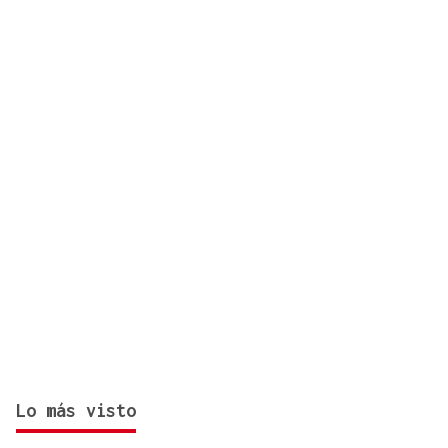
del 12 de agosto? Consulta el horario y el mapa
por ciudades
Lo más visto