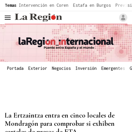
common.go-to-content
Temas
Intervención en Coren
Estafa en Burgos
Previsi
header.menu.open
Portada
Exterior
Negocios
Inversión
Emergentes
G
La Ertzaintza entra en cinco locales de
Mondragón para comprobar si exhiben
carteles de presos de ETA